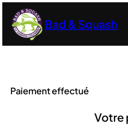
Aller
au
Bad & Squash
contenu
Paiement effectué
Votre 